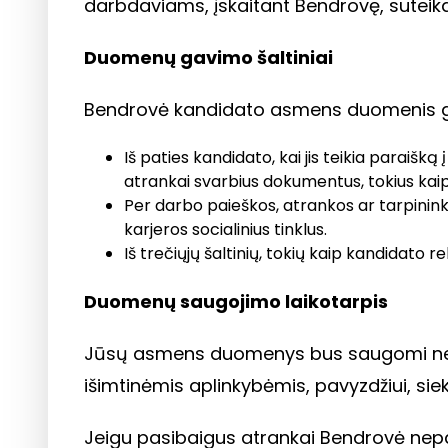
darbdaviams, įskaitant Bendrovę, suteikd
Duomenų gavimo šaltiniai
Bendrovė kandidato asmens duomenis gali g
Iš paties kandidato, kai jis teikia parai
atrankai svarbius dokumentus, tokius kai
Per darbo paieškos, atrankos ar tarpinink
karjeros socialinius tinklus.
Iš trečiųjų šaltinių, tokių kaip kandidat
Duomenų saugojimo laikotarpis
Jūsų asmens duomenys bus saugomi ne il
išimtinėmis aplinkybėmis, pavyzdžiui, sie
Jeigu pasibaigus atrankai Bendrovė nepas