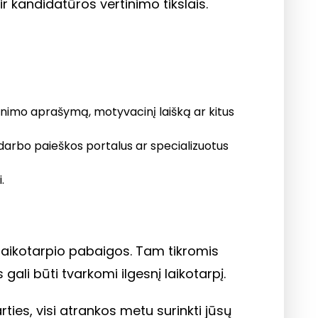
 kandidatūros vertinimo tikslais.
venimo aprašymą, motyvacinį laišką ar kitus
darbo paieškos portalus ar specializuotus
.
aikotarpio pabaigos. Tam tikromis
ali būti tvarkomi ilgesnį laikotarpį.
ies, visi atrankos metu surinkti jūsų