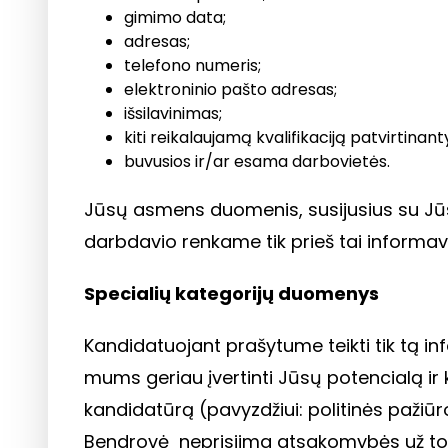
gimimo data;
adresas;
telefono numeris;
elektroninio pašto adresas;
išsilavinimas;
kiti reikalaujamą kvalifikaciją patvirtina
buvusios ir/ar esama darbovietės.
Jūsų asmens duomenis, susijusius su Jūsų
darbdavio renkame tik prieš tai informav
Specialių kategorijų duomenys
Kandidatuojant prašytume teikti tik tą info
mums geriau įvertinti Jūsų potencialą ir
kandidatūrą (pavyzdžiui: politinės pažiūr
Bendrovė neprisiima atsakomybės už t