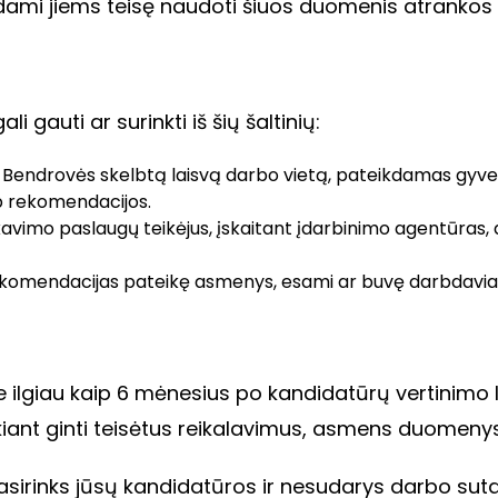
ami jiems teisę naudoti šiuos duomenis atrankos ir
auti ar surinkti iš šių šaltinių:
šką į Bendrovės skelbtą laisvą darbo vietą, pateikdamas gy
p rekomendacijos.
avimo paslaugų teikėjus, įskaitant įdarbinimo agentūras, 
o rekomendacijas pateikę asmenys, esami ar buvę darbdaviai
giau kaip 6 mėnesius po kandidatūrų vertinimo l
kiant ginti teisėtus reikalavimus, asmens duomenys g
irinks jūsų kandidatūros ir nesudarys darbo sutart