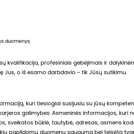
ntys duomenys;
 kvalifikacija, profesiniais gebėjimais ir dalykin
ę Jus, o iš esamo darbdavio – tik Jūsų sutikimu.
rmaciją, kuri tiesiogiai susijusiu su jūsų kompetenci
 karjeros galimybes. Asmeninės informacijos, kuri 
os, sveikatos būklė, tautybė, adresas, asmens kodas
okių papildomų duomenų saugumą bei teisėtą tva