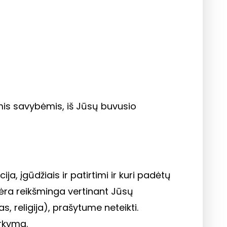
ėmis savybėmis, iš Jūsų buvusio
ja, įgūdžiais ir patirtimi ir kuri padėtų
nėra reikšminga vertinant Jūsų
, religija), prašytume neteikti.
rkymą.