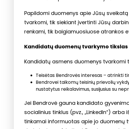
Papildomi duomenys apie Jūsų sveikatą a
tvarkomi, tik siekiant įvertinti Jūsų dar
renkami, tik baigiamuosiuose atrankos et
Kandidatų duomenų tvarkymo tikslas 
Kandidatų asmens duomenys tvarkomi toki
Teisėtas Bendrovės interesas – atrinkti ti
Bendrovei taikomų teisinių prievolių vykd
nustatytus reikalavimus, susijusius su nep
Jei Bendrovė gauna kandidato gyvenimo
socialinius tinklus (pvz., „LinkedIn“) arb
tinkamai informuotas apie jo duomenų tv