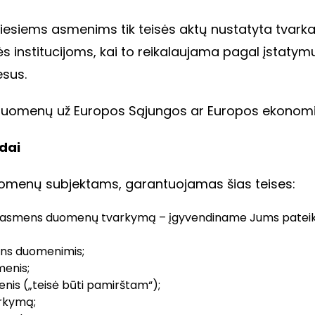
iesiems asmenims tik teisės aktų nustatyta tvarka
institucijoms, kai to reikalaujama pagal įstatymus
esus.
uomenų už Europos Sąjungos ar Europos ekonomin
ūdai
 duomenų subjektams, garantuojamas šias teises:
vo asmens duomenų tvarkymą – įgyvendiname Jums pateikda
ens duomenimis;
menis;
enis („teisė būti pamirštam“);
rkymą;