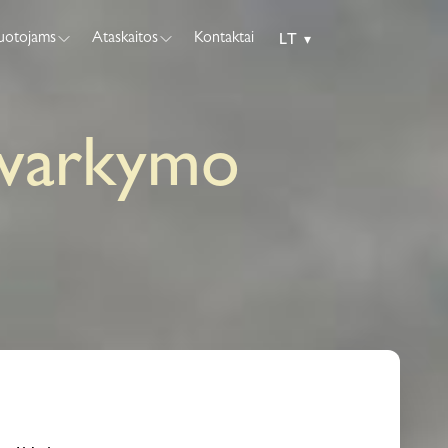
tuotojams
Ataskaitos
Kontaktai
LT
▾
tvarkymo