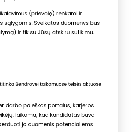
kalavimus (prievolę) renkami ir
zikos sąlygomis. Sveikatos duomenys bus
mą) ir tik su Jūsų atskiru sutikimu.
 atitinka Bendrovei taikomuose teisės aktuose
 darbo paieškos portalus, karjeros
 teikėjų, laikoma, kad kandidatas buvo
 perduoti jo duomenis potencialiems