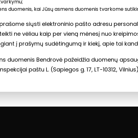
tvarkymu;
smens duomenis, kai Jūsų asmens duomenis tvarkome sutik
 prašome siųsti elektroninio pašto adresu
personal
ti ne vėliau kaip per vieną mėnesį nuo kreipimosi 
lgiant į prašymų sudėtingumą ir kiekį, apie tai kand
 duomenis Bendrovė pažeidžia duomenų apsaugos t
kcijai paštu L. (Sapiegos g. 17, LT-10312, Vilnius)