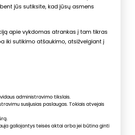
ent jūs sutiksite, kad jūsų asmens
ciją apie vykdomas atrankas į tam tikras
ki sutikimo atšaukimo, atsižvelgiant į
idaus administravimo tikslais.
ravimu susijusias paslaugas. Tokiais atvejais
ūrą.
a galiojantys teisės aktai arba jei būtina ginti