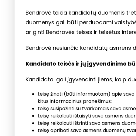
Bendrovė teikia kandidatų duomenis tret
duomenys gali būti perduodami valstybės 
ar ginti Bendrovės teises ir teisėtus inter
Bendrovė nesiunčia kandidatų asmens d
Kandidato teisės ir jų įgyvendinimo b
Kandidatai gali įgyvendinti jiems, kaip
teisę žinoti (būti informuotam) apie sa
kitus informacinius pranešimus;
teisę susipažinti su tvarkomais savo asm
teisę reikalauti ištaisyti savo asmens duo
teisę reikalauti ištrinti savo asmens duom
teisę apriboti savo asmens duomenų tva