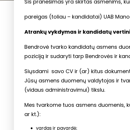
Šis pranešimas yra skirtas asmenims, kur
pareigas (toliau – kandidatai) UAB Mano
Atrankų vykdymas ir kandidatų verti
Bendrovė tvarko kandidatų asmens duomeni
poziciją ir sudaryti tarp Bendrovės ir kan
Siųsdami savo CV ir (ar) kitus dokument
Jūsų asmens duomenų valdytojas ir tvar
(vidaus administravimui) tikslu.
Mes tvarkome tuos asmens duomenis, ku
ar kt.):
vardas ir pavardė;