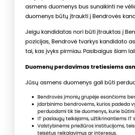
asmens duomenys bus sunaikinti ne vėlia
duomenys būtų įtraukti į Bendrovės ka
Jeigu kandidatas nori būti įtrauktas į 
pozicijas, Bendrovė tvarkys kandidato a
tai, kas įvyks pirmiau. Pasibaigus šiam lai
Duomenų perdavimas tretiesiems as
Jūsų asmens duomenys gali būti perduot
Bendrovės įmonių grupėje esančioms bendr
Įdarbinimo bendrovėms, kurios padeda vykd
perduodami tik tie duomenys, kurie būtini 
IT paslaugų teikėjams, užtikrinantiems IT 
Valstybinėms priežiūros institucijoms, tei
teisėtus reikalavimus ar interesus.