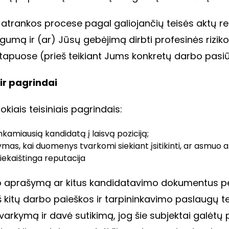
trankos procese pagal galiojančių teisės aktų rei
bingumą ir (ar) Jūsų gebėjimą dirbti profesinės ri
apuose (prieš teikiant Jums konkretų darbo pasiūly
ir pagrindai
ais teisiniais pagrindais:
nkamiausią kandidatą į laisvą poziciją;
ymas, kai duomenys tvarkomi siekiant įsitikinti, ar asmuo
riekaištinga reputacija
 aprašymą ar kitus kandidatavimo dokumentus per
a iš kitų darbo paieškos ir tarpininkavimo paslaugų
arkymą ir davė sutikimą, jog šie subjektai galėtų