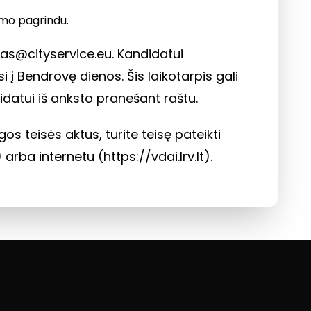
imo pagrindu.
as@cityservice.eu
. Kandidatui
į Bendrovę dienos. Šis laikotarpis gali
idatui iš anksto pranešant raštu.
eisės aktus, turite teisę pateikti
 arba internetu (
https://vdai.lrv.lt
).