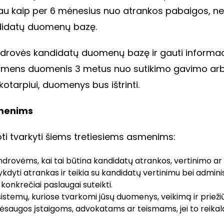
u kaip per 6 mėnesius nuo atrankos pabaigos, neb
ndidatų duomenų bazę.
Bendrovės kandidatų duomenų bazę ir gauti informa
smens duomenis 3 metus nuo sutikimo gavimo arba i
kotarpiui, duomenys bus ištrinti.
menims
i tvarkyti šiems tretiesiems asmenims:
ovėms, kai tai būtina kandidatų atrankos, vertinimo ar v
yti atrankas ir teikia su kandidatų vertinimu bei administ
konkrečiai paslaugai suteikti.
sistemų, kuriose tvarkomi jūsų duomenys, veikimą ir prieži
sėsaugos įstaigoms, advokatams ar teismams, jei to reikalauj