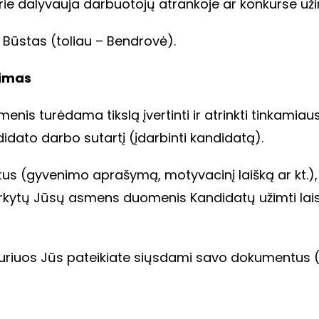
ie dalyvauja darbuotojų atrankoje ar konkurse uži
 Būstas (toliau – Bendrovė).
nimas
s turėdama tikslą įvertinti ir atrinkti tinkamiaus
didato darbo sutartį (įdarbinti kandidatą).
us (gyvenimo aprašymą, motyvacinį laišką ar kt.), 
kytų Jūsų asmens duomenis Kandidatų užimti lai
riuos Jūs pateikiate siųsdami savo dokumentus 