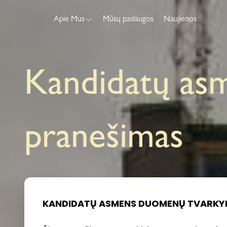
Eiti prie turinio
Apie Mus
Mūsų paslaugos
Naujienos
Kandidatų as
pranešimas
KANDIDATŲ ASMENS DUOMENŲ TVARKY