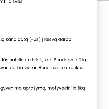
mti laisvas
ią kandidatą (-us) į laisvą darbo
Jūs suteikiate teisę, kad Bendrovė būtų
svas darbo vietas Bendrovėje atrankos
(gyvenimo aprašymą, motyvacinį laišką