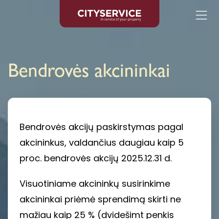
Eiti prie turinio
Bendrovės akcininkai
Bendrovės akcijų paskirstymas pagal
akcininkus, valdančius daugiau kaip 5
proc. bendrovės akcijų 2025.12.31 d.
Visuotiniame akcininkų susirinkime
akcininkai priėmė sprendimą skirti ne
mažiau kaip 25 % (dvidešimt penkis