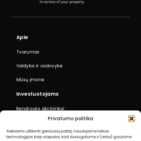
Apie
Tvarumas
Valdyba ir vadovybė
Mūsų įmonė
Investuotojams
Bendrovės akcininkai
Privatumo politika
Finansiniai rezultatai
Siekdami užtikrinti geriausią patirtį, naudojame tokias
Naujienos
Įmonės dokumentai
technologijas kaip slapukai, kad išsaugotume ir (arba) gautume