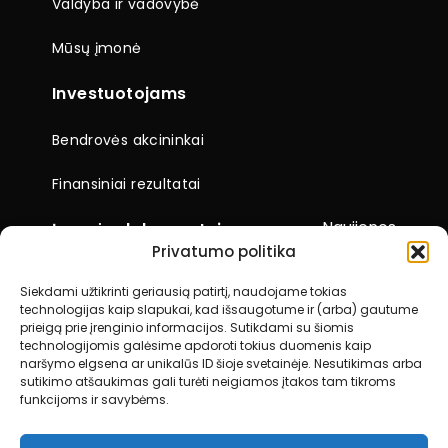
Valdyba ir vadovybė
Mūsų įmonė
Investuotojams
Bendrovės akcininkai
Finansiniai rezultatai
Naujienos
Įmonės dokumentai
Privatumo politika
Ataskaitos
Siekdami užtikrinti geriausią patirtį, naudojame tokias
technologijas kaip slapukai, kad išsaugotume ir (arba) gautume
Visuotiniai akcininkų susirinkimai
prieigą prie įrenginio informacijos. Sutikdami su šiomis
technologijomis galėsime apdoroti tokius duomenis kaip
Kiti dokumentai
naršymo elgsena ar unikalūs ID šioje svetainėje. Nesutikimas arba
sutikimo atšaukimas gali turėti neigiamos įtakos tam tikroms
funkcijoms ir savybėms.
Kontaktai