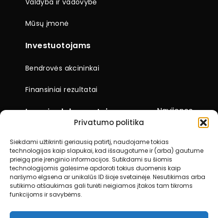
Valdyba ir vadovybė
Mūsų įmonė
Investuotojams
Bendrovės akcininkai
Finansiniai rezultatai
Naujienos
Įmonės dokumentai
Privatumo politika
Ataskaitos
Siekdami užtikrinti geriausią patirtį, naudojame tokias
technologijas kaip slapukai, kad išsaugotume ir (arba) gautume
Visuotiniai akcininkų susirinkimai
prieigą prie įrenginio informacijos. Sutikdami su šiomis
technologijomis galėsime apdoroti tokius duomenis kaip
Kiti dokumentai
naršymo elgsena ar unikalūs ID šioje svetainėje. Nesutikimas arba
sutikimo atšaukimas gali turėti neigiamos įtakos tam tikroms
funkcijoms ir savybėms.
Kontaktai