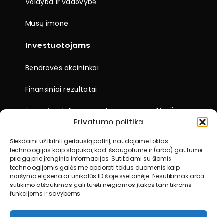
Valdyba ir vadovybė
Mūsų įmonė
Investuotojams
Bendrovės akcininkai
Finansiniai rezultatai
Naujienos
Įmonės dokumentai
Privatumo politika
Ataskaitos
Siekdami užtikrinti geriausią patirtį, naudojame tokias
technologijas kaip slapukai, kad išsaugotume ir (arba) gautume
Visuotiniai akcininkų susirinkimai
prieigą prie įrenginio informacijos. Sutikdami su šiomis
technologijomis galėsime apdoroti tokius duomenis kaip
Kiti dokumentai
naršymo elgsena ar unikalūs ID šioje svetainėje. Nesutikimas arba
sutikimo atšaukimas gali turėti neigiamos įtakos tam tikroms
funkcijoms ir savybėms.
Kontaktai