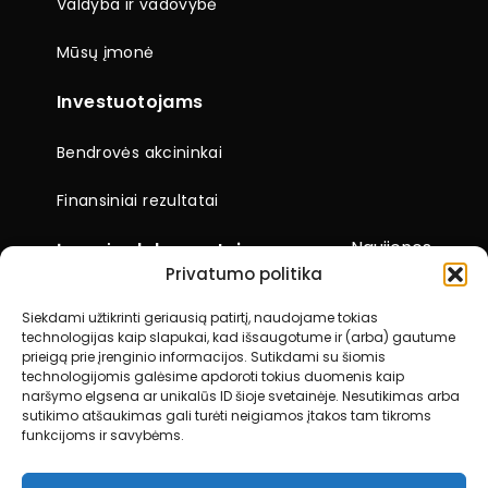
Valdyba ir vadovybė
Mūsų įmonė
Investuotojams
Bendrovės akcininkai
Finansiniai rezultatai
Naujienos
Įmonės dokumentai
Privatumo politika
Ataskaitos
Siekdami užtikrinti geriausią patirtį, naudojame tokias
technologijas kaip slapukai, kad išsaugotume ir (arba) gautume
Visuotiniai akcininkų susirinkimai
prieigą prie įrenginio informacijos. Sutikdami su šiomis
technologijomis galėsime apdoroti tokius duomenis kaip
Kiti dokumentai
naršymo elgsena ar unikalūs ID šioje svetainėje. Nesutikimas arba
sutikimo atšaukimas gali turėti neigiamos įtakos tam tikroms
funkcijoms ir savybėms.
Kontaktai