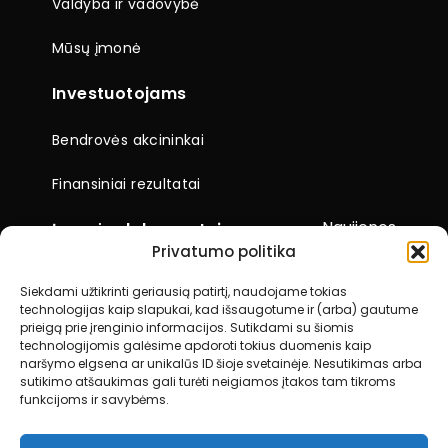
Valdyba ir vadovybė
Mūsų įmonė
Investuotojams
Bendrovės akcininkai
Finansiniai rezultatai
Naujienos
Įmonės dokumentai
Privatumo politika
Ataskaitos
Siekdami užtikrinti geriausią patirtį, naudojame tokias
technologijas kaip slapukai, kad išsaugotume ir (arba) gautume
Visuotiniai akcininkų susirinkimai
prieigą prie įrenginio informacijos. Sutikdami su šiomis
technologijomis galėsime apdoroti tokius duomenis kaip
Kiti dokumentai
naršymo elgsena ar unikalūs ID šioje svetainėje. Nesutikimas arba
sutikimo atšaukimas gali turėti neigiamos įtakos tam tikroms
funkcijoms ir savybėms.
Kontaktai