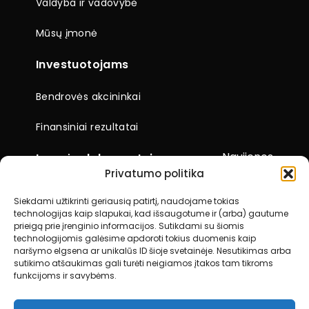
Valdyba ir vadovybė
Mūsų įmonė
Investuotojams
Bendrovės akcininkai
Finansiniai rezultatai
Naujienos
Įmonės dokumentai
Privatumo politika
Ataskaitos
Siekdami užtikrinti geriausią patirtį, naudojame tokias
technologijas kaip slapukai, kad išsaugotume ir (arba) gautume
Visuotiniai akcininkų susirinkimai
prieigą prie įrenginio informacijos. Sutikdami su šiomis
technologijomis galėsime apdoroti tokius duomenis kaip
Kiti dokumentai
naršymo elgsena ar unikalūs ID šioje svetainėje. Nesutikimas arba
sutikimo atšaukimas gali turėti neigiamos įtakos tam tikroms
funkcijoms ir savybėms.
Kontaktai