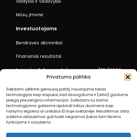
Valdyba ir vadovybė
Mūsų įmonė
Investuotojams
Bendrovės akcininkai
Finansiniai rezultatai
Naujienos
Įmonės dokumentai
Privatumo politika
Ataskaitos
Siekdami užtikrinti geriausią patirtį, naudojame tokias
technologijas kaip slapukai, kad išsaugotume ir (arba) gautume
Visuotiniai akcininkų susirinkimai
prieigą prie įrenginio informacijos. Sutikdami su šiomis
technologijomis galėsime apdoroti tokius duomenis kaip
Kiti dokumentai
naršymo elgsena ar unikalūs ID šioje svetainėje. Nesutikimas arba
sutikimo atšaukimas gali turėti neigiamos įtakos tam tikroms
funkcijoms ir savybėms.
Kontaktai