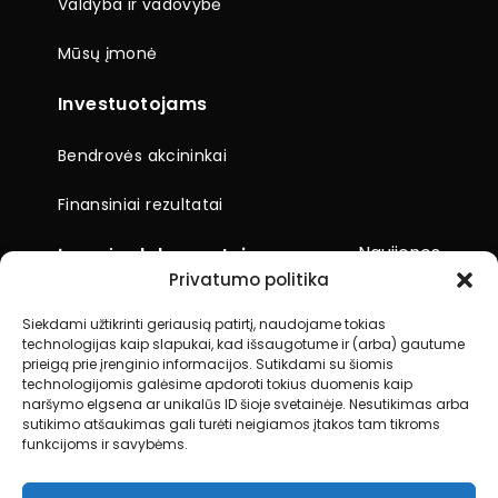
Valdyba ir vadovybė
Mūsų įmonė
Investuotojams
Bendrovės akcininkai
Finansiniai rezultatai
Naujienos
Įmonės dokumentai
Privatumo politika
Ataskaitos
Siekdami užtikrinti geriausią patirtį, naudojame tokias
technologijas kaip slapukai, kad išsaugotume ir (arba) gautume
Visuotiniai akcininkų susirinkimai
prieigą prie įrenginio informacijos. Sutikdami su šiomis
technologijomis galėsime apdoroti tokius duomenis kaip
Kiti dokumentai
naršymo elgsena ar unikalūs ID šioje svetainėje. Nesutikimas arba
sutikimo atšaukimas gali turėti neigiamos įtakos tam tikroms
funkcijoms ir savybėms.
Kontaktai