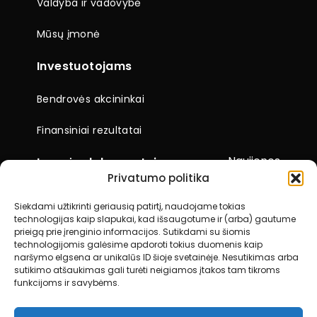
Valdyba ir vadovybė
Mūsų įmonė
Investuotojams
Bendrovės akcininkai
Finansiniai rezultatai
Naujienos
Įmonės dokumentai
Privatumo politika
Ataskaitos
Siekdami užtikrinti geriausią patirtį, naudojame tokias
technologijas kaip slapukai, kad išsaugotume ir (arba) gautume
Visuotiniai akcininkų susirinkimai
prieigą prie įrenginio informacijos. Sutikdami su šiomis
technologijomis galėsime apdoroti tokius duomenis kaip
Kiti dokumentai
naršymo elgsena ar unikalūs ID šioje svetainėje. Nesutikimas arba
sutikimo atšaukimas gali turėti neigiamos įtakos tam tikroms
funkcijoms ir savybėms.
Kontaktai