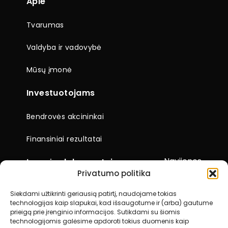
Apie
Tvarumas
Valdyba ir vadovybė
Mūsų įmonė
Investuotojams
Bendrovės akcininkai
Finansiniai rezultatai
Naujienos
Įmonės dokumentai
Privatumo politika
Ataskaitos
Siekdami užtikrinti geriausią patirtį, naudojame tokias
technologijas kaip slapukai, kad išsaugotume ir (arba) gautume
Visuotiniai akcininkų susirinkimai
prieigą prie įrenginio informacijos. Sutikdami su šiomis
technologijomis galėsime apdoroti tokius duomenis kaip