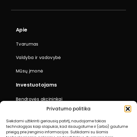
Apie
Tvarumas
Valdyba ir vadovybė
Mūsų įmonė
Investuotojams
Bendrovės akcininkai
Privatumo politika
Finansiniai rezultatai
Siekdami užtikrinti geriausią patirtį, naudojame tokias
Naujienos
Įmonės dokumentai
technologijas kaip slapukai, kad išsaugotume ir (arba) gautume
prieigą prie įrenginio informacijos. Sutikdami su šiomis